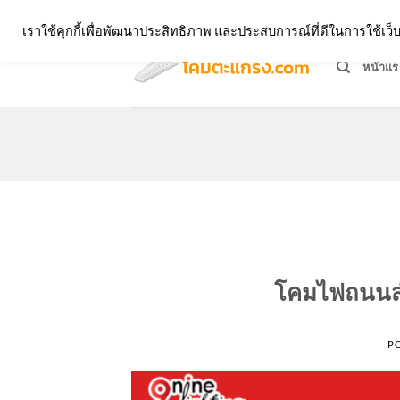
Skip
จำหน่ายโคมตะแกรง ทุกรูปแบบ
เราใช้คุกกี้เพื่อพัฒนาประสิทธิภาพ และประสบการณ์ที่ดีในการใช้เ
to
content
หน้าแร
โคมไฟถนนส
P