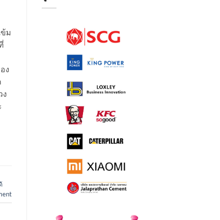
ข้ม
ี่
ของ
ก
วง
ะ
้
ment