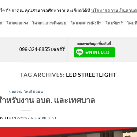
ว็บไซต์ของคุณ คุณสามารถศึกษารายละเอียดได้ที่
นโยบายความเป็นส่วนต
ก
โคมตะแกรง
โคมตะแกรงติดลอย
โคมตะแกรงฝังฝ้า
โคมทีบาร์
โคมที
099-324-8855 เชอร์รี่
TAG ARCHIVES:
LED STREETLIGHT
บทความ
,
โคมไฟถนน
ำหรับงาน อบต. และเทศบาล
OSTED ON
22/12/2025
BY
RICHEST