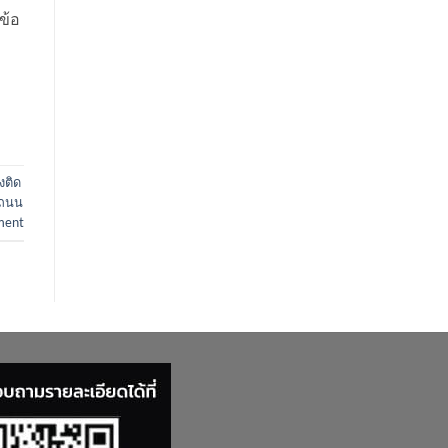
ข้อ
งติด
ถนน
ment