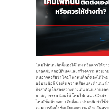
โคมไฟถนน ติดตั้งเองได้ไหม หรือควรให้ช่างท
ปลอดภัย ลดอุบัติเหตุ และสร้างความสวยงามใ
คนอาจสงสัยว่า โคมไฟถนนติดตั้งเองได้ไหม ห
อธิบายข้อดี ข้อเสีย ความเสี่ยง และคำแนะน
ถึงสำคัญ ใช้ส่องสว่างทางเดิน ถนน ลานจอดร
อาชญากรรม นิยมใช้ โคมไฟถนน LED เพราะ
ไหม? ข้อดีของการติดตั้งเอง ประหยัดค่าใช้จ่าย
ตอนการติดตั้ง ข้อเสียและความเสี่ยง อันต