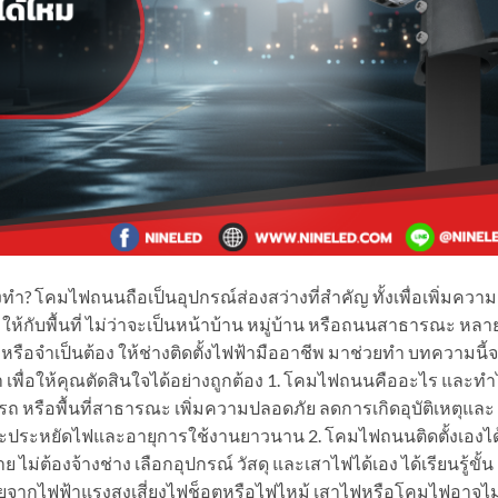
ำ? โคมไฟถนนถือเป็นอุปกรณ์ส่องสว่างที่สำคัญ ทั้งเพื่อเพิ่มความ
ห้กับพื้นที่ ไม่ว่าจะเป็นหน้าบ้าน หมู่บ้าน หรือถนนสาธารณะ หลา
รือจำเป็นต้อง ให้ช่างติดตั้งไฟฟ้ามืออาชีพ มาช่วยทำ บทความนี้
ำ เพื่อให้คุณตัดสินใจได้อย่างถูกต้อง 1. โคมไฟถนนคืออะไร และท
ถ หรือพื้นที่สาธารณะ เพิ่มความปลอดภัย ลดการเกิดอุบัติเหตุและ
ประหยัดไฟและอายุการใช้งานยาวนาน 2. โคมไฟถนนติดตั้งเองได
 ไม่ต้องจ้างช่าง เลือกอุปกรณ์ วัสดุ และเสาไฟได้เอง ได้เรียนรู้ขั้น
รายจากไฟฟ้าแรงสูงเสี่ยงไฟช็อตหรือไฟไหม้ เสาไฟหรือโคมไฟอาจไม