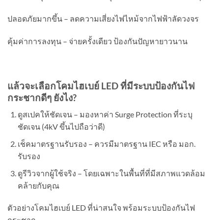
ปลอดภัยมากขึ้น – ลดความเสี่ยงไฟไหม้จากไฟฟ้าลัดวงจร
คุ้มค่าการลงทุน – จ่ายครั้งเดียว ป้องกันปัญหายาวนาน
แล้วจะเลือกโคมไฮเบย์
LED ที่มีระบบป้องกันไฟ
กระชากดีๆ ยังไง?
ดูสเปคให้ชัดเจน – มองหาค่า Surge Protection ที่ระบุ
ชัดเจน (4kV ขึ้นไปถือว่าดี)
เช็คมาตรฐานรับรอง – ควรมีมาตรฐาน IEC หรือ มอก.
รับรอง
ดูรีวิวจากผู้ใช้จริง – โดยเฉพาะในพื้นที่ที่มีสภาพแวดล้อม
คล้ายกับคุณ
ตัวอย่างโคมไฮเบย์ LED ที่น่าสนใจ พร้อมระบบป้องกันไฟ
กระชาก