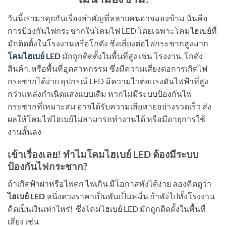
วันนี้เรามาคุยกันเรื่องสำคัญที่หลายคนอาจมองข้าม นั่นคือ
การป้องกันไฟกระชากในโคมไฟ LED โดยเฉพาะโคมไฮเบย์ที่
มักติดตั้งในโรงงานหรือโกดัง ซึ่งเสี่ยงต่อไฟกระชากสูงมาก
โคมไฮเบย์ LED
มักถูกติดตั้งในพื้นที่สูง เช่น โรงงาน, โกดัง
สินค้า, หรือพื้นที่อุตสาหกรรม ซึ่งมีความเสี่ยงต่อการเกิดไฟ
กระชากได้ง่าย อุปกรณ์ LED มีความไวต่อแรงดันไฟฟ้าที่สูง
กว่าแหล่งกำเนิดแสงแบบเดิม หากไม่มีระบบป้องกันไฟ
กระชากที่เหมาะสม อาจได้รับความเสียหายอย่างรวดเร็ว ส่ง
ผลให้โคมไฟไฮเบย์ไม่สามารถทำงานได้ หรือมีอายุการใช้
งานสั้นลง
เข้าเรื่องเลย! ทำไมโคมไฮเบย์
LED ต้องมีระบบ
ป้องกันไฟกระชาก?
ถ้าเกิดฟ้าผ่าหรือไฟตก ไฟเกิน มีโอกาสพังได้ง่าย ลองคิดดูว่า
ไฮเบย์
LED
หนึ่งดวงราคาเป็นพันเป็นหมื่น ถ้าพังไปทั้งโรงงาน
คิดเป็นเงินเท่าไหร่! ซึ่งโคมไฮเบย์ LED มักถูกติดตั้งในพื้นที่
เสี่ยง เช่น