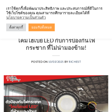
Skip
จำหน่ายโคมตะแกรง ทุกรูปแบบ
เราใช้คุกกี้เพื่อพัฒนาประสิทธิภาพ และประสบการณ์ที่ดีในการ
to
ใช้เว็บไซต์ของคุณ คุณสามารถศึกษารายละเอียดได้ที่
content
0
นโยบายความเป็นส่วนตัว
ตั้งค่าคุกกี้
ยอมรับทั้งหมด
บทความ
,
ไฮเบย์
โคมไฮเบย์ LED กับการป้องกันไฟ
กระชาก ที่ไม่น่ามองข้าม!
POSTED ON
10/03/2025
BY
RICHEST