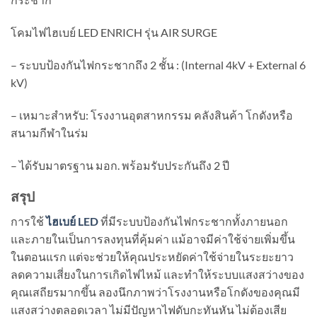
โคมไฟไฮเบย์ LED ENRICH รุ่น AIR SURGE
– ระบบป้องกันไฟกระชากถึง 2 ชั้น : (Internal 4kV + External 6
kV)
– เหมาะสำหรับ: โรงงานอุตสาหกรรม คลังสินค้า โกดังหรือ
สนามกีฬาในร่ม
– ได้รับมาตรฐาน มอก. พร้อมรับประกันถึง 2 ปี
สรุป
การใช้
ไฮเบย์
LED
ที่มีระบบป้องกันไฟกระชากทั้งภายนอก
และภายในเป็นการลงทุนที่คุ้มค่า แม้อาจมีค่าใช้จ่ายเพิ่มขึ้น
ในตอนแรก แต่จะช่วยให้คุณประหยัดค่าใช้จ่ายในระยะยาว
ลดความเสี่ยงในการเกิดไฟไหม้ และทำให้ระบบแสงสว่างของ
คุณเสถียรมากขึ้น ลองนึกภาพว่าโรงงานหรือโกดังของคุณมี
แสงสว่างตลอดเวลา ไม่มีปัญหาไฟดับกะทันหัน ไม่ต้องเสีย