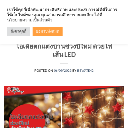
Skip
จำหน่ายโคมตะแกรง ทุกรูปแบบ
เราใช้คุกกี้เพื่อพัฒนาประสิทธิภาพ และประสบการณ์ที่ดีในการ
to
ใช้เว็บไซต์ของคุณ คุณสามารถศึกษารายละเอียดได้ที่
content
0
นโยบายความเป็นส่วนตัว
ตั้งค่าคุกกี้
ยอมรับทั้งหมด
บทความ
,
ไฟเส้น LED
ไอเดียตกแต่งบ้านช่วงปีใหม่ ด้วยไฟ
เส้น LED
POSTED ON
06/09/2023
BY
BEWATE42