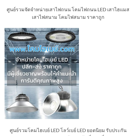
ศูนย์รวมจัดจำหน่ายเสาไฟถนน โคมไฟถนน LED เสาไฮแมส
เสาไฟสนาม โคมไฟสนาม ราคาถูก
ศูนย์รวมโคมไฮเบย์ LED โลว์เบย์ LED ยอดนิยม รับประกัน