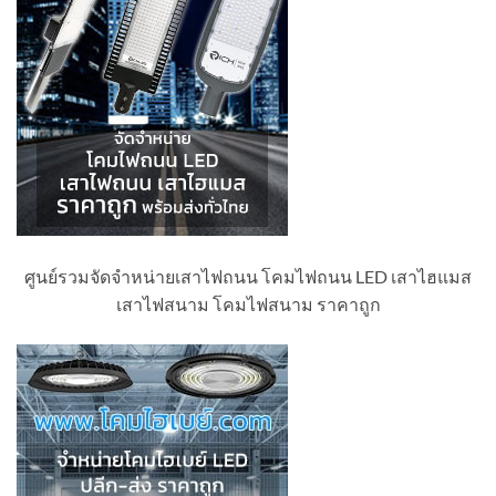
ศูนย์รวมจัดจำหน่ายเสาไฟถนน โคมไฟถนน LED เสาไฮแมส
เสาไฟสนาม โคมไฟสนาม ราคาถูก