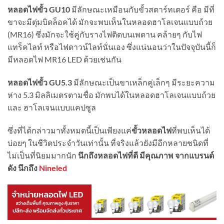
หลอดไฟขั้ว GU10
มีลักษณะเหมือนกับขั้วสตาร์ทเตอร์ คือ มีที่
ขาจะมีตุ่มบิดล็อคได้ มักจะพบเห็นในหลอดฮาโลเจนแบบถ้วย
(MR16) ซึ่งมักจะใช้คู่กับรางไฟติดบนเพดาน คล้ายๆ กับไฟ
แทร็คไลท์ หรือไฟดาวน์ไลท์นั่นเอง ซึ่งแน่นอนว่าในปัจจุบันนี้ก็
มีหลอดไฟ MR16 LED ด้วยเช่นกัน
หลอดไฟขั้ว GU5.3
มีลักษณะเป็นขาเหล็กคู่เล็กๆ มีระยะความ
ห่าง 5.3 มิลลิเมตรตามชื่อ มักพบได้ในหลอดฮาโลเจนแบบถ้วย
และ ฮาโลเจนแบบแคปซูล
ซึ่งที่ได้กล่าวมาทั้งหมดนี้เป็นเพียงแค่
ขั้วหลอดไฟ
ที่พบเห็นได้
บ่อยๆ ในชีวิตประจำวันเท่านั้น ที่จริงแล้วยังมีอีกหลายชนิดที่
ไม่เป็นที่นิยมมากนัก
นึกถึงหลอดไฟที่ดี มีคุณภาพ จากแบรนด์
ดัง นึกถึง
Nineled