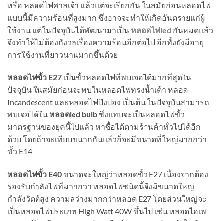
หรือ หลอดไฟศาลเจ้า แล้วแต่จะเรียกกัน ในสมัยก่อนหลอดไฟ
แบบนี้มีความร้อนที่สูงมาก ซึ่งอาจจะทำให้เกิดอันตรายแก่ผู้
ใช้งาน แต่ในปัจจุบันได้พัฒนามาเป็น
หลอดไฟled
กันหมดแล้ว
จึงทำให้ไม่ต้องกังวลเรื่องความร้อนอีกต่อไป อีกทั้งยังมีอายุ
การใช้งานที่ยาวนานมากขึ้นด้วย
หลอดไฟขั้ว E27
เป็นขั้วหลอดไฟที่พบเจอได้มากที่สุดใน
ปัจจุบัน ในสมัยก่อนจะพบในหลอดไฟทรงน้ำเต้า หลอด
Incandescent และหลอดไฟปิงปอง เป็นต้น ในปัจจุบันสามารถ
พบเจอได้ใน
หลอดled bulb
ซึ่งแทบจะเป็นหลอดไฟขั้ว
มาตรฐานของยุคนี้ไปแล้ว หาซื้อได้ตามร้านค้าทั่วไปได้อีก
ด้วย โดยถ้าจะเทียบขนากกันแล้วก็จะมีขนาดที่ใหญ่มากกว่า
ขั้ว E14
หลอดไฟขั้ว E40
ขนาดจะใหญ่ว่าหลอดขั้ว E27 เนื่องจากต้อง
รองรับกำลังไฟที่มากกว่า หลอดไฟชนิดนี้จึงมีขนาดใหญ่
กำลังวัตต์สูง ความสว่างมากกว่าหลอด E27 โดยส่วนใหญ่จะ
เป็นหลอดไฟประเภท High Watt 40W ขึ้นไป เช่น หลอดไฮเพ