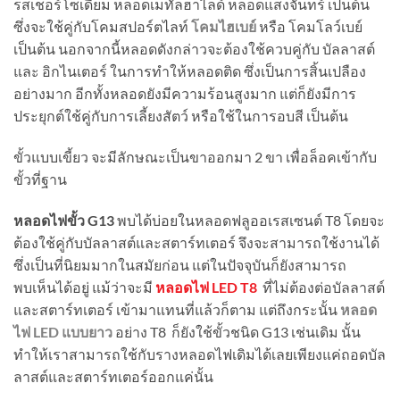
รสเชอร์โซเดียม หลอดเมทัลฮาไลด์ หลอดแสงจันทร์ เป็นต้น
ซึ่งจะใช้คู่กับโคมสปอร์ตไลท์
โคมไฮเบย์
หรือ โคมโลว์เบย์
เป็นต้น นอกจากนี้หลอดดังกล่าวจะต้องใช้ควบคู่กับ บัลลาสต์
และ อิกไนเตอร์ ในการทำให้หลอดติด ซึ่งเป็นการสิ้นเปลือง
อย่างมาก อีกทั้งหลอดยังมีความร้อนสูงมาก แต่ก็ยังมีการ
ประยุกต์ใช้คู่กับการเลี้ยงสัตว์ หรือใช้ในการอบสี เป็นต้น
ขั้วแบบเขี้ยว จะมีลักษณะเป็นขาออกมา 2 ขา เพื่อล็อคเข้ากับ
ขั้วที่ฐาน
หลอดไฟขั้ว G13
พบได้บ่อยในหลอดฟลูออเรสเซนต์ T8 โดยจะ
ต้องใช้คู่กับบัลลาสต์และสตาร์ทเตอร์ จึงจะสามารถใช้งานได้
ซึ่งเป็นที่นิยมมากในสมัยก่อน แต่ในปัจจุบันก็ยังสามารถ
พบเห็นได้อยู่ แม้ว่าจะมี
หลอดไฟ LED T8
ที่ไม่ต้องต่อบัลลาสต์
และสตาร์ทเตอร์ เข้ามาแทนที่แล้วก็ตาม แต่ถึงกระนั้น
หลอด
ไฟ LED แบบยาว
อย่าง T8 ก็ยังใช้ขั้วชนิด G13 เช่นเดิม นั้น
ทำให้เราสามารถใช้กับรางหลอดไฟเดิมได้เลยเพียงแค่ถอดบัล
ลาสต์และสตาร์ทเตอร์ออกแค่นั้น