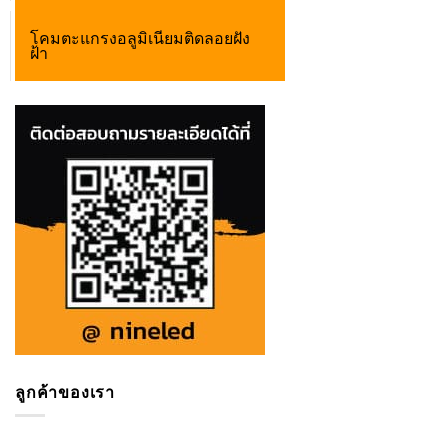
โคมตะแกรงอลูมิเนียมติดลอยฝัง
ฝ้า
ลูกค้าของเรา