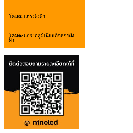
โคมตะแกรงฝังฝ้า
โคมตะแกรงอลูมิเนียมติดลอยฝัง
ฝ้า