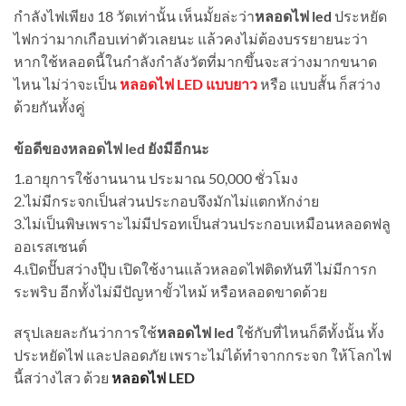
กำลังไฟเพียง 18 วัตเท่านั้น เห็นมั้ยล่ะว่า
หลอดไฟ led
ประหยัด
ไฟกว่ามากเกือบเท่าตัวเลยนะ แล้วคงไม่ต้องบรรยายนะว่า
หากใช้หลอดนี้ในกำลังกำลังวัตที่มากขึ้นจะสว่างมากขนาด
ไหน ไม่ว่าจะเป็น
หลอดไฟ LED แบบยาว
หรือ แบบสั้น ก็สว่าง
ด้วยกันทั้งคู่
ข้อดีของหลอดไฟ led ยังมีอีกนะ
1.อายุการใช้งานนาน ประมาณ 50,000 ชั่วโมง
2.ไม่มีกระจกเป็นส่วนประกอบจึงมักไม่แตกหักง่าย
3.ไม่เป็นพิษเพราะไม่มีปรอทเป็นส่วนประกอบเหมือนหลอดฟลู
ออเรสเซนต์
4.เปิดปั๊บสว่างปุ๊บ เปิดใช้งานแล้วหลอดไฟติดทันที ไม่มีการก
ระพริบ อีกทั้งไม่มีปัญหาขั้วไหม้ หรือหลอดขาดด้วย
สรุปเลยละกันว่าการใช้
หลอดไฟ led
ใช้กับที่ไหนก็ดีทั้งนั้น ทั้ง
ประหยัดไฟ และปลอดภัย เพราะไม่ได้ทำจากกระจก ให้โลกไฟ
นี้สว่างไสว ด้วย
หลอดไฟ LED