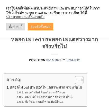
Skip
จำหน่ายโคมตะแกรง ทุกรูปแบบ
เราใช้คุกกี้เพื่อพัฒนาประสิทธิภาพ และประสบการณ์ที่ดีในการ
to
ใช้เว็บไซต์ของคุณ คุณสามารถศึกษารายละเอียดได้ที่
content
0
นโยบายความเป็นส่วนตัว
ตั้งค่าคุกกี้
ยอมรับทั้งหมด
หลอดไฟ
หลอดไฟ Led ประหยัดไฟแต่สว่างมาก
จริงหรือไม่
POSTED ON
03/11/2021
BY
BEWATE42
สารบัญ
หลอดไฟ Led ประหยัดไฟแต่สว่างมาก จริงหรือไม่
หลอดไฟ led คืออะไร และมีกี่แบบ
ประหยัดไฟแต่สว่างมาก ชัวร์ หรือ มั่วนิ่ม
ข้อดีของหลอดไฟ led ยังมีอีกนะ