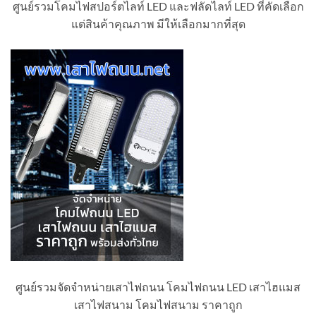
ศูนย์รวมโคมไฟสปอร์ตไลท์ LED และฟลัดไลท์ LED ที่คัดเลือก
แต่สินค้าคุณภาพ มีให้เลือกมากที่สุด
ศูนย์รวมจัดจำหน่ายเสาไฟถนน โคมไฟถนน LED เสาไฮแมส
เสาไฟสนาม โคมไฟสนาม ราคาถูก