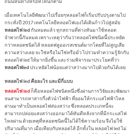
ถนนหนทางหรือที่ไหนก็ตาม
เมื่อเทคโนโลยีพัฒนาไปเรื่อยๆหลอดไฟก็เริ่มปรับปรุงตามไป
กระทั่งปี 2017 เทคโนโลยีหลอดไฟเองได้เดินก้าวไปสู่สมัย
หลอดไฟ led
กันหมดแล้ว ทุกสถานที่ต่างหันมาใช้หลอด
จำพวกนี้กันหมด เพราะเหตุว่ากันว่าหลอดไฟชนิดนี้ประหยัด
กว่าหลอดชนิดไส้ หลอดฟลูออเรสเซนต์มากโดยที่ไม่สูญเสีย
ความสว่างเลย จะใช่หรือไม่ใช่หรือมั่ว ไปร่วมทำความรู้จักกับ
หลอดไฟ led ให้มากยิ่งขึ้น และร่วมพิจารณาประโยคที่ว่า
หลอดไฟled
ประหยัดไฟน้อยแต่ว่าสว่างมากไปด้วยกันได้เลย
หลอดไฟ led คืออะไร และมีกี่แบบ
หลอดไฟ led
ก็คือหลอดไฟชนิดหนึ่งซึ่งผ่านการวิจัยและพัฒนา
จนสามารถหาสารกึ่งตัวนำไฟฟ้า ที่ยอมให้กระแสไฟฟ้าไหล
ผ่านมาทำเป็นหลอดไฟส่องสว่าง ซึ่งหลอดประเภทนี้จะ
สามารถปล่อยแสงสว่างออกมาได้ทันทีหลังจากที่มีกระแสไฟ
ไหลผ่าน ด้วยเหตุที่หลอดชนิดนี้ไม่ได้ใช้ความร้อน จึงไม่ใช้
ปริมาณที่มาก เมื่อเทียบกับหลอดไส้ อีกทั้งใน หลอดไฟ led ไม่