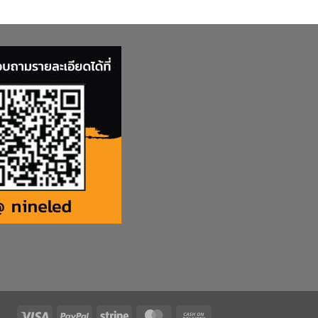
Visa
PayPal
Stripe
MasterCard
Cash