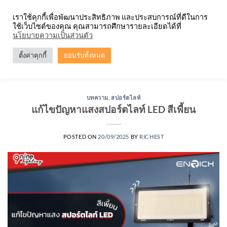
Skip
จำหน่ายโคมตะแกรง ทุกรูปแบบ
เราใช้คุกกี้เพื่อพัฒนาประสิทธิภาพ และประสบการณ์ที่ดีในการ
to
ใช้เว็บไซต์ของคุณ คุณสามารถศึกษารายละเอียดได้ที่
content
0
นโยบายความเป็นส่วนตัว
ตั้งค่าคุกกี้
ยอมรับทั้งหมด
TAG ARCHIVES:
ปรับสีสปอร์ตไลท์ LED
บทความ
,
สปอร์ตไลท์
แก้ไขปัญหาแสงสปอร์ตไลท์ LED สีเพี้ยน
POSTED ON
20/09/2025
BY
RICHEST