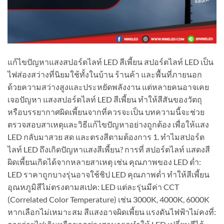
แก้ไขปัญหาแสงสปอร์ตไลท์ LED สีเพี้ยน สปอร์ตไลท์ LED เป็น
ไฟส่องสว่างที่นิยมใช้ทั้งในบ้าน ร้านค้า และพื้นที่ภายนอก
ด้วยความสว่างสูงและประหยัดพลังงาน แต่หลายคนอาจเคย
เจอปัญหา แสงสปอร์ตไลท์ LED สีเพี้ยน ทำให้สีสันของวัตถุ
หรือบรรยากาศผิดเพี้ยนจากที่ควรจะเป็น บทความนี้จะช่วย
ตรวจสอบสาเหตุและวิธีแก้ไขปัญหาอย่างถูกต้อง เพื่อให้แสง
LED กลับมาสวย สด และตรงสีตามต้องการ 1. ทำไมสปอร์ต
ไลท์ LED ถึงเกิดปัญหาแสงสีเพี้ยน? การที่ สปอร์ตไลท์ แสดงสี
ผิดเพี้ยนเกิดได้จากหลายสาเหตุ เช่น คุณภาพของ LED ต่ำ:
LED ราคาถูกบางรุ่นอาจใช้ชิป LED คุณภาพต่ำ ทำให้สีเพี้ยน
อุณหภูมิสีไม่ตรงตามสเปค: LED แต่ละรุ่นมีค่า CCT
(Correlated Color Temperature) เช่น 3000K, 4000K, 6000K
หากเลือกไม่เหมาะสม สีแสงอาจผิดเพี้ยน แรงดันไฟฟ้าไม่คงที่: