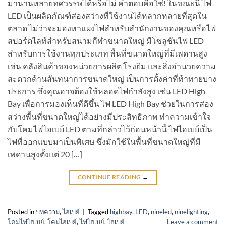
มานานหลายทศวรรษได้หรือไม่ คำตอบคือใช่! ในขณะนี้ ไฟ
LED เป็นผลิตภัณฑ์ส่องสว่างที่ใช้งานได้หลากหลายที่สุดใน
ตลาด ไม่ว่าจะมองหาแผงไฟสำหรับสำนักงานของคุณหรือไฟ
สปอร์ตไลท์สำหรับสนามกีฬาขนาดใหญ่ มีโซลูชันไฟ LED
สำหรับการใช้งานทุกประเภท พื้นที่ขนาดใหญ่ที่มีเพดานสูง
เช่น คลังสินค้าของหน่วยการผลิต โรงยิม และสิ่งอำนวยความ
สะดวกด้านสันทนาการขนาดใหญ่ เป็นการตั้งค่าที่ท้าทายบาง
ประการ ซึ่งคุณอาจต้องใช้หลอดไฟกำลังสูง เช่น LED High
Bay เพื่อการมองเห็นที่ดีขึ้น ไฟ LED High Bay ช่วยในการส่อง
สว่างพื้นที่ขนาดใหญ่ได้อย่างมีประสิทธิภาพ ทำความเข้าใจ
กับโคมไฟไฮเบย์ LED ตามที่กล่าวไว้ก่อนหน้านี้ ไฟไฮเบย์เป็น
ไฟที่ออกแบบมาเป็นพิเศษ ซึ่งมักใช้ในพื้นที่ขนาดใหญ่ที่มี
เพดานสูงตั้งแต่ 20 […]
CONTINUE READING
→
Posted in
บทความ
,
ไฮเบย์
|
Tagged
highbay
,
LED
,
nineled
,
ninelighting
,
โคมไฟไฮเบย์
,
โคมไฮเบย์
,
ไฟไฮเบย์
,
ไฮเบย์
Leave a comment