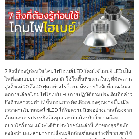
7 สิ่งที่ต้องรู้ก่อนใช้โคมไฟไฮเบย์ LED โคมไฟไฮเบย์ LED เป็น
ไฟที่ออกแบบมาเป็นพิเศษ มักใช้ในพื้นที่ขนาดใหญ่ที่มีเพดาน
สูงตั้งแต่ 20 ถึง 40 ฟุต อย่างไรก็ตาม มีหลายปัจจัยที่อาจส่งผล
ต่อการเลือกโคมไฟไฮเบย์ LED การปฏิบัติตามประเด็นที่กล่าว
ถึงด้านล่างจะทำให้ขั้นตอนการคัดเลือกของคุณง่ายขึ้น เมื่อ
เวลาผ่านไป หลอดไฟLED ได้รับความนิยมอย่างมากเนื่องจาก
ลักษณะการประหยัดต้นทุนและเป็นมิตรกับสิ่งแวดล้อม
อย่างไรก็ตาม แม้จะได้รับประโยชน์เหล่านี้ เจ้าของธุรกิจมัก
สงสัยว่า LED สามารถเปลี่ยนผลิตภัณฑ์แสงสว่างที่พวกเขาใช้