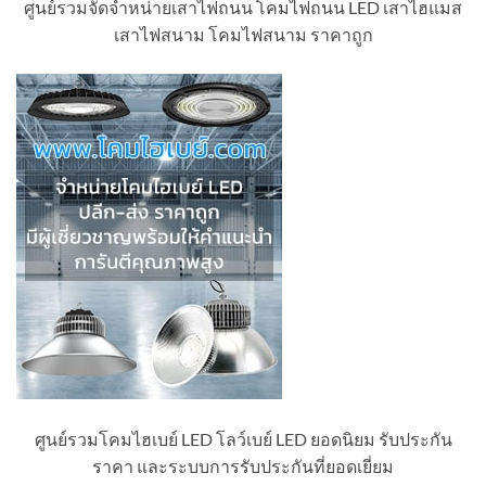
ศูนย์รวมจัดจำหน่ายเสาไฟถนน โคมไฟถนน LED เสาไฮแมส
เสาไฟสนาม โคมไฟสนาม ราคาถูก
ศูนย์รวมโคมไฮเบย์ LED โลว์เบย์ LED ยอดนิยม รับประกัน
ราคา และระบบการรับประกันที่ยอดเยี่ยม