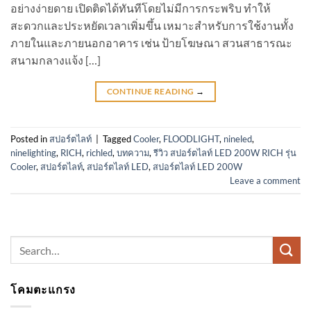
อย่างง่ายดาย เปิดติดได้ทันทีโดยไม่มีการกระพริบ ทำให้
สะดวกและประหยัดเวลาเพิ่มขึ้น เหมาะสำหรับการใช้งานทั้ง
ภายในและภายนอกอาคาร เช่น ป้ายโฆษณา สวนสาธารณะ
สนามกลางแจ้ง […]
CONTINUE READING
→
Posted in
สปอร์ตไลท์
|
Tagged
Cooler
,
FLOODLIGHT
,
nineled
,
ninelighting
,
RICH
,
richled
,
บทความ
,
รีวิว สปอร์ตไลท์ LED 200W RICH รุ่น
Cooler
,
สปอร์ตไลท์
,
สปอร์ตไลท์ LED
,
สปอร์ตไลท์ LED 200W
Leave a comment
Search
for:
โคมตะแกรง