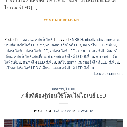
การจ่ายไฟเกินหรือขาดช่วงสามารถทำให้ LED เปลี่ยนสีได้
ไดรเวอร์ LED […]
CONTINUE READING
→
Posted in
บทความ
,
สปอร์ตไลท์
|
Tagged
ENRICH
,
ninelighting
,
บทความ
,
ปรับสีสปอร์ตไลท์ LED
,
ปัญหาแสงสปอร์ตไลท์ LED
,
ปัญหาไฟ LED สีเพี้ยน
,
สปอร์ตไลท์
,
สปอร์ตไลท์ LED
,
สปอร์ตไลท์ LED ภายนอก
,
สปอร์ตไลท์แสงสี
เพี้ยน
,
สปอร์ตไลท์แสงเพี้ยน
,
สาเหตุสปอร์ตไลท์ LED สีเพี้ยน
,
สาเหตุสปอร์ต
ไลท์สีเพี้ยน
,
สาเหตุไฟ LED สีเพี้ยน
,
แก้ไขปัญหาแสงสปอร์ตไลท์ LED สีเพี้ยน
,
แก้ไขสปอร์ตไลท์ LED สีเพี้ยน
,
แสงสปอร์ตไลท์ LED สีเพี้ยน
Leave a comment
บทความ
,
ไฮเบย์
7 สิ่งที่ต้องรู้ก่อนใช้โคมไฟไฮเบย์ LED
POSTED ON
15/07/2022
BY
BEWATE42