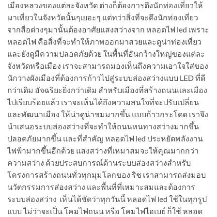
เมืองหลวงของแต่ละจังหวัด ต่างก็ต้องการดึงนักท่องเที่ยวให้
มาเที่ยวในจังหวัดนั้นๆเยอะๆ แต่ทว่าสิ่งที่จะดึงนักท่องเที่ยว
จากสื่อต่างๆมานั้นต้องอาศัยแสงสว่างจาก หลอดไฟ led เพราะ
หลอดไฟ คือสิ่งที่จะทำให้ภาพออกมาสวยและดูน่าท่องเที่ยว
และยังดูมีความปลอดภัยด้วย ในพื้นที่อันกว้างใหญ่ของแต่ละ
จังหวัดหรือเมือง เราจะสามารถมองเห็นถึงความเอาใจใส่ของ
นักวางผังเมืองที่ต้องการก้าวไปสู่ระบบส่องสว่างแบบ LED ที่ดี
กว่าเดิม อัจฉริยะยิ่งกว่าเดิม สำหรับเมืองที่สร้างถนนและเมือง
ไปเรียบร้อยแล้ว เราจะเห็นได้ถึงความสนใจที่จะปรับเปลี่ยน
และพัฒนาเมือง ให้น่าดูน่าชมมากขึ้น แบบก้าวกระโดด เราจึง
นำเสนอระบบส่องสว่างที่จะทำให้ถนนหนทางสว่างมากขึ้น
ปลอดภัยมากขึ้น และที่สำคัญ หลอดไฟ led ประหยัดพลังงาน
ไฟฟ้ามากขึ้นอีกด้วย แสงสว่างที่เหมาสมจะให้คุณมากกว่า
ความสว่าง ด้วยประสบการณ์ด้านระบบส่องสว่างสำหรับ
โครงการสร้างถนนทั่วทุกมุมโลกของ ริช เราสามารถส่งมอบ
นวัตกรรมการส่องสว่าง และพื้นที่ที่เหมาะสมและต้องการ
ระบบส่องสว่าง เห็นได้ชัดว่าทุกวันนี้ หลอดไฟ led ใช้ในทุกรูป
แบบ ไม่ว่าจะเป็น โคมไฟถนน หรือ โคมไฟไฮเบย์ ก็ใช้ หลอด