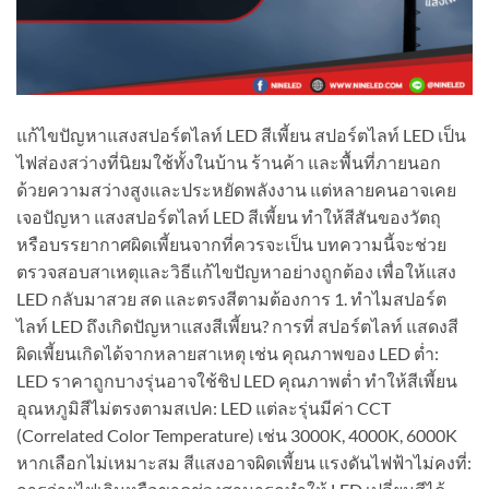
แก้ไขปัญหาแสงสปอร์ตไลท์ LED สีเพี้ยน สปอร์ตไลท์ LED เป็น
ไฟส่องสว่างที่นิยมใช้ทั้งในบ้าน ร้านค้า และพื้นที่ภายนอก
ด้วยความสว่างสูงและประหยัดพลังงาน แต่หลายคนอาจเคย
เจอปัญหา แสงสปอร์ตไลท์ LED สีเพี้ยน ทำให้สีสันของวัตถุ
หรือบรรยากาศผิดเพี้ยนจากที่ควรจะเป็น บทความนี้จะช่วย
ตรวจสอบสาเหตุและวิธีแก้ไขปัญหาอย่างถูกต้อง เพื่อให้แสง
LED กลับมาสวย สด และตรงสีตามต้องการ 1. ทำไมสปอร์ต
ไลท์ LED ถึงเกิดปัญหาแสงสีเพี้ยน? การที่ สปอร์ตไลท์ แสดงสี
ผิดเพี้ยนเกิดได้จากหลายสาเหตุ เช่น คุณภาพของ LED ต่ำ:
LED ราคาถูกบางรุ่นอาจใช้ชิป LED คุณภาพต่ำ ทำให้สีเพี้ยน
อุณหภูมิสีไม่ตรงตามสเปค: LED แต่ละรุ่นมีค่า CCT
(Correlated Color Temperature) เช่น 3000K, 4000K, 6000K
หากเลือกไม่เหมาะสม สีแสงอาจผิดเพี้ยน แรงดันไฟฟ้าไม่คงที่: