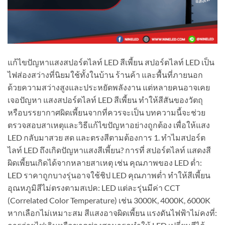
แก้ไขปัญหาแสงสปอร์ตไลท์ LED สีเพี้ยน สปอร์ตไลท์ LED เป็น
ไฟส่องสว่างที่นิยมใช้ทั้งในบ้าน ร้านค้า และพื้นที่ภายนอก
ด้วยความสว่างสูงและประหยัดพลังงาน แต่หลายคนอาจเคย
เจอปัญหา แสงสปอร์ตไลท์ LED สีเพี้ยน ทำให้สีสันของวัตถุ
หรือบรรยากาศผิดเพี้ยนจากที่ควรจะเป็น บทความนี้จะช่วย
ตรวจสอบสาเหตุและวิธีแก้ไขปัญหาอย่างถูกต้อง เพื่อให้แสง
LED กลับมาสวย สด และตรงสีตามต้องการ 1. ทำไมสปอร์ต
ไลท์ LED ถึงเกิดปัญหาแสงสีเพี้ยน? การที่ สปอร์ตไลท์ แสดงสี
ผิดเพี้ยนเกิดได้จากหลายสาเหตุ เช่น คุณภาพของ LED ต่ำ:
LED ราคาถูกบางรุ่นอาจใช้ชิป LED คุณภาพต่ำ ทำให้สีเพี้ยน
อุณหภูมิสีไม่ตรงตามสเปค: LED แต่ละรุ่นมีค่า CCT
(Correlated Color Temperature) เช่น 3000K, 4000K, 6000K
หากเลือกไม่เหมาะสม สีแสงอาจผิดเพี้ยน แรงดันไฟฟ้าไม่คงที่: