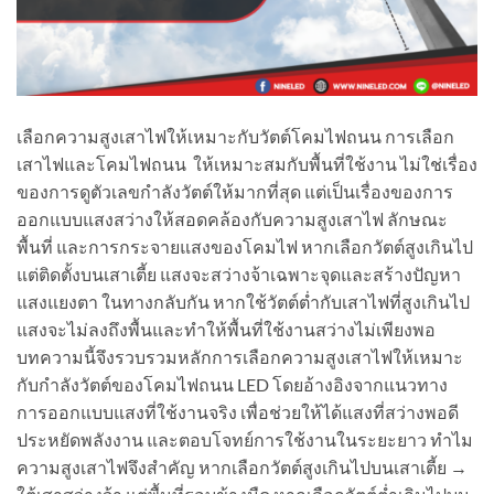
เลือกความสูงเสาไฟให้เหมาะกับวัตต์โคมไฟถนน การเลือก
เสาไฟและโคมไฟถนน ให้เหมาะสมกับพื้นที่ใช้งาน ไม่ใช่เรื่อง
ของการดูตัวเลขกำลังวัตต์ให้มากที่สุด แต่เป็นเรื่องของการ
ออกแบบแสงสว่างให้สอดคล้องกับความสูงเสาไฟ ลักษณะ
พื้นที่ และการกระจายแสงของโคมไฟ หากเลือกวัตต์สูงเกินไป
แต่ติดตั้งบนเสาเตี้ย แสงจะสว่างจ้าเฉพาะจุดและสร้างปัญหา
แสงแยงตา ในทางกลับกัน หากใช้วัตต์ต่ำกับเสาไฟที่สูงเกินไป
แสงจะไม่ลงถึงพื้นและทำให้พื้นที่ใช้งานสว่างไม่เพียงพอ
บทความนี้จึงรวบรวมหลักการเลือกความสูงเสาไฟให้เหมาะ
กับกำลังวัตต์ของโคมไฟถนน LED โดยอ้างอิงจากแนวทาง
การออกแบบแสงที่ใช้งานจริง เพื่อช่วยให้ได้แสงที่สว่างพอดี
ประหยัดพลังงาน และตอบโจทย์การใช้งานในระยะยาว ทำไม
ความสูงเสาไฟจึงสำคัญ หากเลือกวัตต์สูงเกินไปบนเสาเตี้ย →