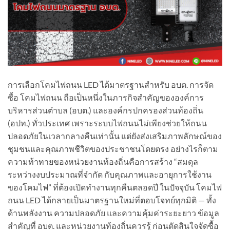
การเลือกโคมไฟถนน LED ได้มาตรฐานสำหรับ อบต. การจัด
ซื้อ โคมไฟถนน ถือเป็นหนึ่งในภารกิจสำคัญขององค์การ
บริหารส่วนตำบล (อบต.) และองค์กรปกครองส่วนท้องถิ่น
(อปท.) ทั่วประเทศ เพราะระบบไฟถนนไม่เพียงช่วยให้ถนน
ปลอดภัยในเวลากลางคืนเท่านั้น แต่ยังส่งเสริมภาพลักษณ์ของ
ชุมชนและคุณภาพชีวิตของประชาชนโดยตรง อย่างไรก็ตาม
ความท้าทายของหน่วยงานท้องถิ่นคือการสร้าง “สมดุล
ระหว่างงบประมาณที่จำกัด กับคุณภาพและอายุการใช้งาน
ของโคมไฟ” ที่ต้องเปิดทำงานทุกคืนตลอดปี ในปัจจุบัน โคมไฟ
ถนน LED ได้กลายเป็นมาตรฐานใหม่ที่ตอบโจทย์ทุกมิติ — ทั้ง
ด้านพลังงาน ความปลอดภัย และความคุ้มค่าระยะยาว ข้อมูล
สำคัญที่ อบต. และหน่วยงานท้องถิ่นควรรู้ ก่อนตัดสินใจจัดซื้อ