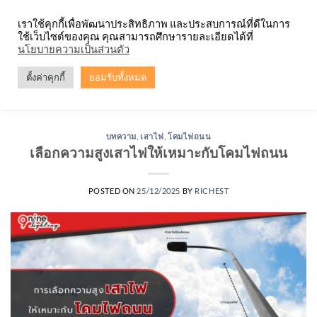
Skip
จำหน่ายโคมตะแกรง ทุกรูปแบบ
เราใช้คุกกี้เพื่อพัฒนาประสิทธิภาพ และประสบการณ์ที่ดีในการ
to
ใช้เว็บไซต์ของคุณ คุณสามารถศึกษารายละเอียดได้ที่
content
0
นโยบายความเป็นส่วนตัว
ตั้งค่าคุกกี้
ยอมรับทั้งหมด
TAG ARCHIVES:
โคมถนนติดตั้งเอง
บทความ
,
เสาไฟ
,
โคมไฟถนน
เลือกความสูงเสาไฟให้เหมาะกับโคมไฟถนน
POSTED ON
25/12/2025
BY
RICHEST