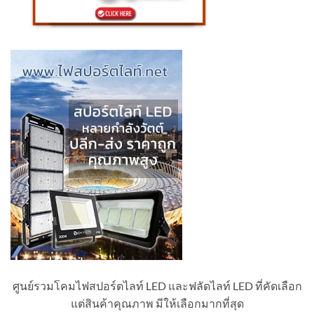
ศูนย์รวมโคมไฟสปอร์ตไลท์ LED และฟลัดไลท์ LED ที่คัดเลือก
แต่สินค้าคุณภาพ มีให้เลือกมากที่สุด