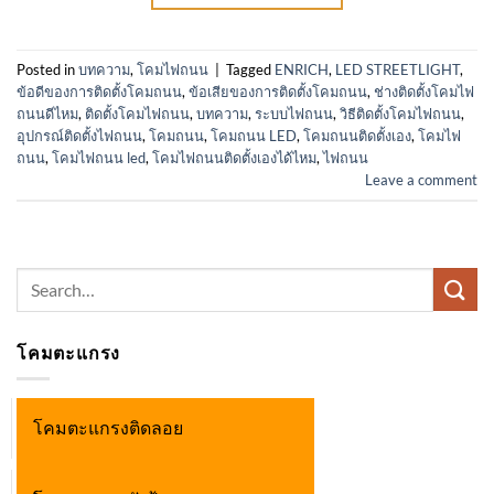
Posted in
บทความ
,
โคมไฟถนน
|
Tagged
ENRICH
,
LED STREETLIGHT
,
ข้อดีของการติดตั้งโคมถนน
,
ข้อเสียของการติดตั้งโคมถนน
,
ช่างติดตั้งโคมไฟ
ถนนดีไหม
,
ติดตั้งโคมไฟถนน
,
บทความ
,
ระบบไฟถนน
,
วิธีติดตั้งโคมไฟถนน
,
อุปกรณ์ติดตั้งไฟถนน
,
โคมถนน
,
โคมถนน LED
,
โคมถนนติดตั้งเอง
,
โคมไฟ
ถนน
,
โคมไฟถนน led
,
โคมไฟถนนติดตั้งเองได้ไหม
,
ไฟถนน
Leave a comment
Search
for:
โคมตะแกรง
โคมตะแกรงติดลอย