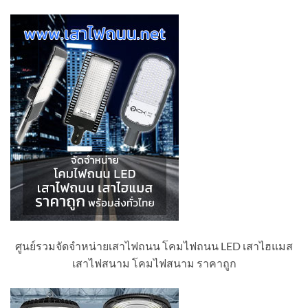
ศูนย์รวมจัดจำหน่ายเสาไฟถนน โคมไฟถนน LED เสาไฮแมส
เสาไฟสนาม โคมไฟสนาม ราคาถูก