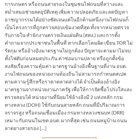
การเกษตร หรือถนนสายรองในชุมชนไฟถนนที่สว่างและ
สม่ำเสมอช่วยลดอุบัติเหตุ เพิ่มความปลอดภัย และลดปัญหา
อาชญากรรมได้อย่างชัดเจนแต่ในอีกด้านหนึ่งงานไฟถนนก็
เป็นโครงการที่ถูกตรวจสอบเข้มงวดที่สุด ทั้งจากหน่วยตรวจ
รับภายใน สำนักงานตรวจเงินแผ่นดิน (สตง.) และการตั้ง
คำถามจากประชาชนในพื้นที่ หากเลือกโคมผิด เขียน TOR ไม่
รัดกุม หรืออ้างอิงมาตรฐานไม่ถูกต้อง ปัญหาจะตามมาไม่จบ
ทั้งไฟดับก่อนหมดประกัน ค่าซ่อมบานปลาย หรือถูกตั้งข้อ
สงสัยเรื่องความคุ้มค่า มาตรฐานอ้างอิงพื้นฐานที่งาน อบต.
งานไฟถนนของหน่วยงานท้องถิ่น ไม่สามารถกำหนดสเปค
ตามความรู้สึกหรือราคาตลาดล่างได้ จำเป็นต้องอ้างอิง
มาตรฐานจากหน่วยงานภาครัฐ เพื่อให้การจัดซื้อโปร่งใสและ
ตรวจสอบได้ หน่วยงานที่นิยมใช้อ้างอิงมี 2 แห่งหลัก กรม
ทางหลวง (DOH) ใช้กับถนนสายหลัก ถนนที่มีปริมาณการ
จราจรสูง หรือถนนเชื่อมเมือง กรมทางหลวงชนบท (DRR)
เหมาะกับถนนในเขต อบต. มากที่สุด เช่น ถนนหมู่บ้าน ถนน
ลาดยางสายรอง […]