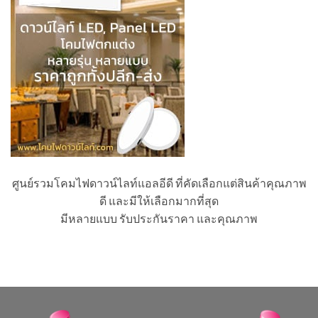
ศูนย์รวมโคมไฟดาวน์ไลท์แอลอีดี ที่คัดเลือกแต่สินค้าคุณภาพ
ดี และมีให้เลือกมากที่สุด
มีหลายแบบ รับประกันราคา และคุณภาพ