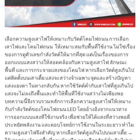
เลือกความสูงเสาไฟให้เหมาะกับวัตต์โคมไฟถนน การเลือก
เสาไฟและโคมไฟถนน ให้เหมาะสมกับพื้นที่ใช้งาน ไม่ใช่เรื่อง
ของการดูตัวเลขกำลังวัตต์ให้มากที่สุด แต่เป็นเรื่องของการ
ออกแบบแสงสว่างให้สอดคล้องกับความสูงเสาไฟ ลักษณะ
พื้นที่ และการกระจายแสงของโคมไฟ หากเลือกวัตต์สูงเกินไป
แต่ติดตั้งบนเสาเตี้ย แสงจะสว่างจ้าเฉพาะจุดและสร้างปัญหา
แสงแยงตา ในทางกลับกัน หากใช้วัตต์ต่ำกับเสาไฟที่สูงเกินไป
แสงจะไม่ลงถึงพื้นและทำให้พื้นที่ใช้งานสว่างไม่เพียงพอ
บทความนี้จึงรวบรวมหลักการเลือกความสูงเสาไฟให้เหมาะ
กับกำลังวัตต์ของโคมไฟถนน LED โดยอ้างอิงจากแนวทาง
การออกแบบแสงที่ใช้งานจริง เพื่อช่วยให้ได้แสงที่สว่างพอดี
ประหยัดพลังงาน และตอบโจทย์การใช้งานในระยะยาว ทำไม
ความสูงเสาไฟจึงสำคัญ หากเลือกวัตต์สูงเกินไปบนเสาเตี้ย →