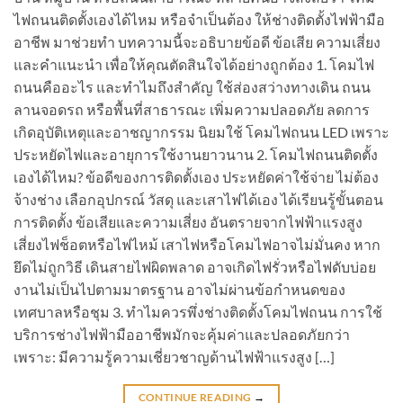
ไฟถนนติดตั้งเองได้ไหม หรือจำเป็นต้อง ให้ช่างติดตั้งไฟฟ้ามือ
อาชีพ มาช่วยทำ บทความนี้จะอธิบายข้อดี ข้อเสีย ความเสี่ยง
และคำแนะนำ เพื่อให้คุณตัดสินใจได้อย่างถูกต้อง 1. โคมไฟ
ถนนคืออะไร และทำไมถึงสำคัญ ใช้ส่องสว่างทางเดิน ถนน
ลานจอดรถ หรือพื้นที่สาธารณะ เพิ่มความปลอดภัย ลดการ
เกิดอุบัติเหตุและอาชญากรรม นิยมใช้ โคมไฟถนน LED เพราะ
ประหยัดไฟและอายุการใช้งานยาวนาน 2. โคมไฟถนนติดตั้ง
เองได้ไหม? ข้อดีของการติดตั้งเอง ประหยัดค่าใช้จ่าย ไม่ต้อง
จ้างช่าง เลือกอุปกรณ์ วัสดุ และเสาไฟได้เอง ได้เรียนรู้ขั้นตอน
การติดตั้ง ข้อเสียและความเสี่ยง อันตรายจากไฟฟ้าแรงสูง
เสี่ยงไฟช็อตหรือไฟไหม้ เสาไฟหรือโคมไฟอาจไม่มั่นคง หาก
ยึดไม่ถูกวิธี เดินสายไฟผิดพลาด อาจเกิดไฟรั่วหรือไฟดับบ่อย
งานไม่เป็นไปตามมาตรฐาน อาจไม่ผ่านข้อกำหนดของ
เทศบาลหรือชุม 3. ทำไมควรพึ่งช่างติดตั้งโคมไฟถนน การใช้
บริการช่างไฟฟ้ามืออาชีพมักจะคุ้มค่าและปลอดภัยกว่า
เพราะ: มีความรู้ความเชี่ยวชาญด้านไฟฟ้าแรงสูง […]
CONTINUE READING
→