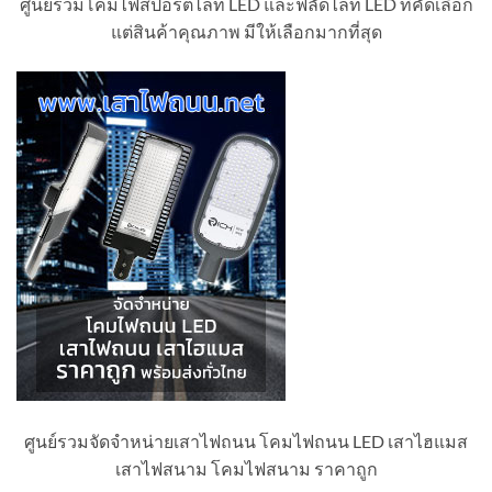
ศูนย์รวมโคมไฟสปอร์ตไลท์ LED และฟลัดไลท์ LED ที่คัดเลือก
แต่สินค้าคุณภาพ มีให้เลือกมากที่สุด
ศูนย์รวมจัดจำหน่ายเสาไฟถนน โคมไฟถนน LED เสาไฮแมส
เสาไฟสนาม โคมไฟสนาม ราคาถูก