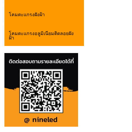
โคมตะแกรงฝังฝ้า
โคมตะแกรงอลูมิเนียมติดลอยฝัง
ฝ้า