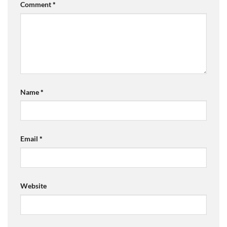
Comment
*
Name
*
Email
*
Website