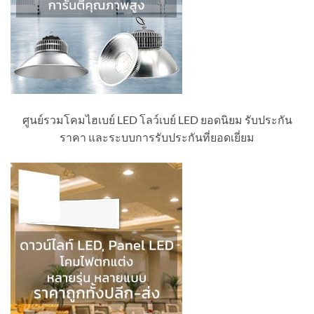
ศูนย์รวมโคมไฮเบย์ LED โลว์เบย์ LED ยอดนิยม รับประกัน
ราคา และระบบการรับประกันที่ยอดเยี่ยม